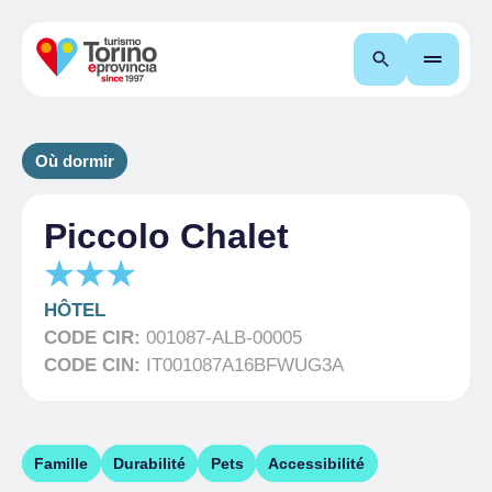
Recherche
Où dormir
Piccolo Chalet
HÔTEL
CODE CIR:
001087-ALB-00005
CODE CIN:
IT001087A16BFWUG3A
Famille
Durabilité
Pets
Accessibilité