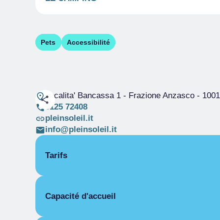
Pets
Accessibilité
Localita' Bancassa 1 - Frazione Anzasco
- 1001
0125 72408
pleinsoleil.it
info@pleinsoleil.it
Tarifs
OUVERTURE
Capacité d'accueil
Haute saison
16/06-31/08
Basse saison
16/09-13/12