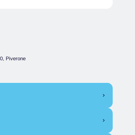
0, Piverone
Basse saison
20/02-30/04