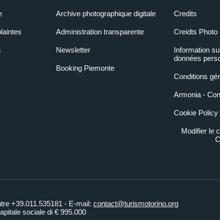
e
Archive photographique digitale
Credits
laintes
Administration transparente
Creidts Photo
s
Newsletter
Information su
données perso
Booking Piemonte
Conditions gé
Armonia - Condi
Cookie Policy
Modifier le
C
ntre +39.011.535181 - E-mail:
contact@turismotorino.org
pitale sociale di € 995.000