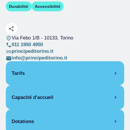
Durabilité
Accessibilité
Via Febo 1/B
- 10133, Torino
011 1950 4950
principeditorino.it
info@principeditorino.it
Tarifs
OUVERTURE
Capacité d'accueil
Saison unique
01/01-31/12
PIÈCES
Pièces
23
Chambre pour une personne
Lits
46
Dotations
Saison unique
De 90,00 € a 250,00 €
Salles pour
2