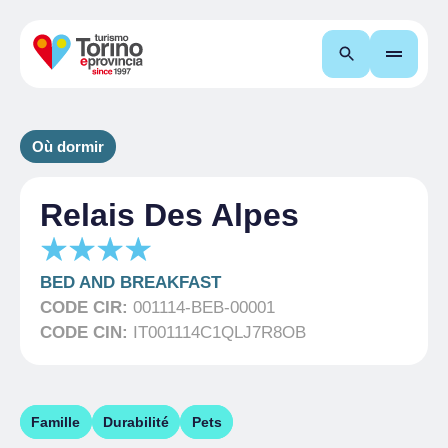
Recherche
Où dormir
Relais Des Alpes
BED AND BREAKFAST
CODE CIR:
001114-BEB-00001
CODE CIN:
IT001114C1QLJ7R8OB
Famille
Durabilité
Pets