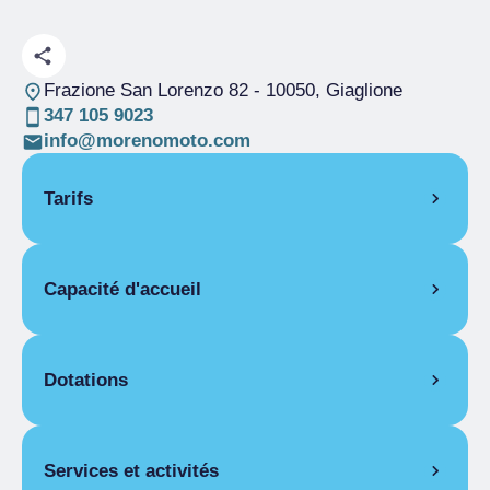
Frazione San Lorenzo 82
- 10050, Giaglione
347 105 9023
info@morenomoto.com
Tarifs
OUVERTURE
Capacité d'accueil
Saison unique
01/01-31/12
PIÈCES
Pièces
2
Chambre double pour une personne
Lits
6
Dotations
Saison unique
40,00 €
Chambre double
CARACTÉRISTIQUES COMMUNES
Saison unique
55,00 €
Chambre pour trois personnes
Services et activités
Chaise haute, Machine à laver, Table et fer à