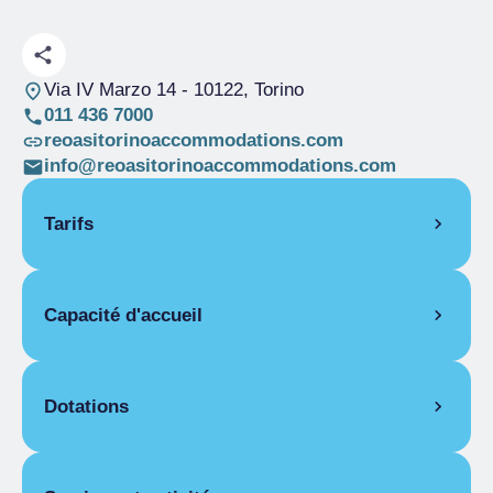
Via IV Marzo 14
- 10122, Torino
011 436 7000
reoasitorinoaccommodations.com
info@reoasitorinoaccommodations.com
Tarifs
OUVERTURE
Capacité d'accueil
Saison unique
01/01-31/12
DEUX-PIÈCES
Pièces
3
1 jour
Lits
6
Dotations
Saison unique
310,00 €
1 mois
ÉQUIPEMENTS DES APPARTEMENTS
Saison unique
De 1 800,00 € a
2 400,00 €