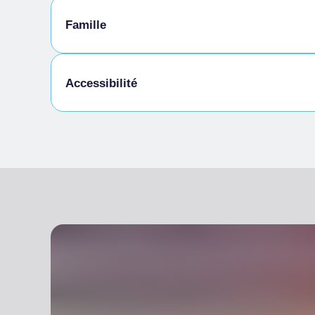
Animaux autorisés en laisse
Famille
Animaux autorisés dans la chambre
Menu enfants
Accessibilité
Cuisine sans gluten
Accès pour les personnes handicapées