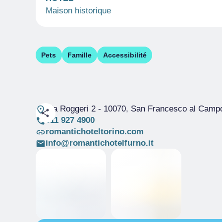
Maison historique
Pets
Famille
Accessibilité
Via Roggeri 2
- 10070, San Francesco al Camp
011 927 4900
romantichoteltorino.com
info@romantichotelfurno.it