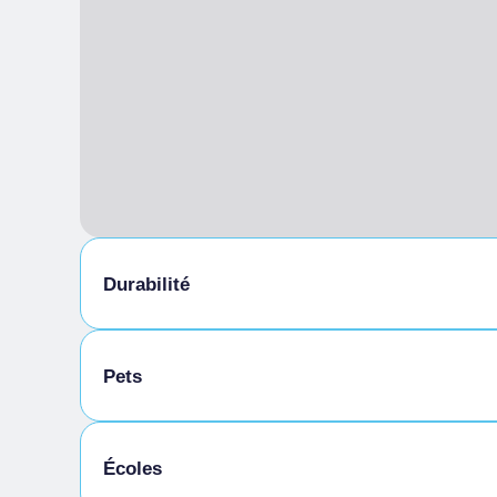
Durabilité
Local à vélos
Pets
Animaux autorisés dans la chambre
Écoles