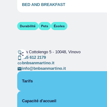
BED AND BREAKFAST
Durabilité
Pets
Écoles
Via Cottolengo 5
- 10048, Vinovo
335 612 2179
bnbsanmartino.it
info@bnbsanmartino.it
Tarifs
OUVERTURE
Capacité d'accueil
Saison unique
05/02-31/12