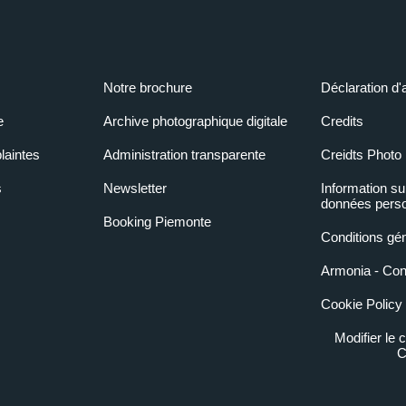
Notre brochure
Déclaration d'
e
Archive photographique digitale
Credits
laintes
Administration transparente
Creidts Photo
s
Newsletter
Information su
données perso
Booking Piemonte
Conditions gé
Armonia - Condi
Cookie Policy
Modifier le
C