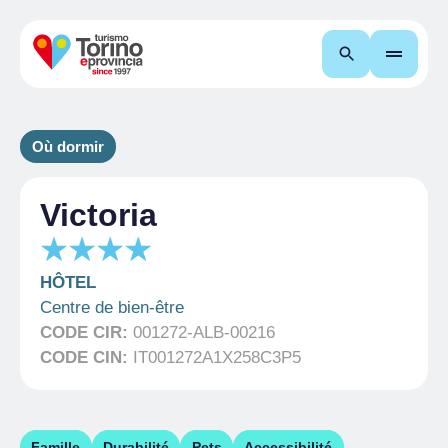
Recherche
Où dormir
Victoria
HÔTEL
Centre de bien-être
CODE CIR:
001272-ALB-00216
CODE CIN:
IT001272A1X258C3P5
Famille
Durabilité
Pets
Accessibilité