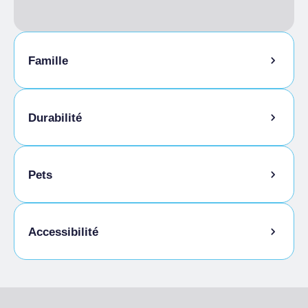
Torino+Piemonte Card
Famille
Garde d'enfants
Durabilité
Local à vélos
Pets
Discipline bio-naturali
Animaux autorisés en laisse
Accessibilité
Animaux autorisés dans la chambre
Accès pour les personnes handicapées