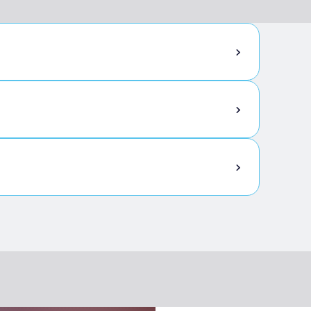
s architecturales ou accessible en voiture
uteuil roulant et avec tables accessibles
personnes à mobilité réduite