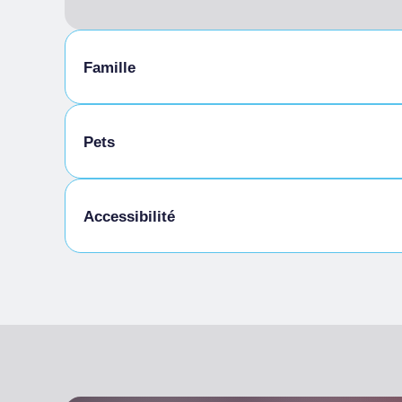
Famille
Pets
Animaux admis
Accessibilité
Entrée entièrement accessible, sans barrière
Salle/s avec possibilité de se déplacer en fa
Toilettes accessibles et utilisables par des 