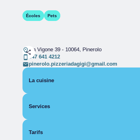
Écoles
Pets
via Vigone 39
- 10064, Pinerolo
347 641 4212
pinerolo.pizzeriadagigi@gmail.com
La cuisine
SPÉCIALITÉ PIZZA
Services
VÉGÉTARIENNE
COUVERT
Tarifs
Couverts intérieur