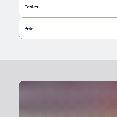
Écoles
Scolaires admis
Pets
Animaux admis