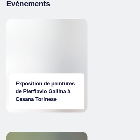
09:00
– 13:00
14:00
– 18:00
Evénements
Exposition de peintures
de Pierflavio Gallina à
Cesana Torinese