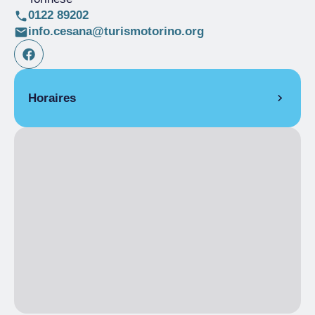
0122 89202
info.cesana@turismotorino.org
Horaires
OUVERTURE HEBDOMADAIRE
De 14/04/2026 à 19/06/2026
LUN
09:00
– 12:30
14:00
– 17:30
MAR
Fermé
MER
Fermé
JEU
09:00
– 12:30
14:00
– 17:30
VEN
09:00
– 12:30
14:00
– 17:30
SAM
09:00
– 12:30
14:00
– 17:30
DIM
09:00
– 12:30
14:00
– 17:30
De 20/06/2026 à 07/09/2026