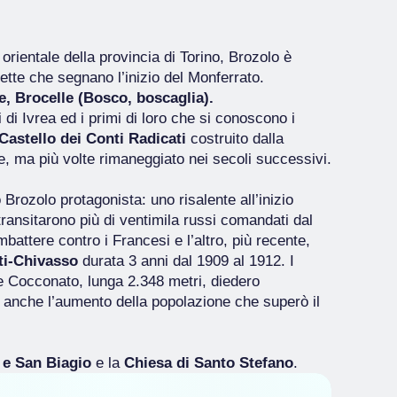
orientale della provincia di Torino, Brozolo è
nette che segnano l’inizio del Monferrato.
e, Brocelle (Bosco, boscaglia).
 di Ivrea ed i primi di loro che si conoscono i
Castello dei Conti Radicati
costruito dalla
e, ma più volte rimaneggiato nei secoli successivi.
Brozolo protagonista: uno risalente all’inizio
ransitarono più di ventimila russi comandati dal
battere contro i Francesi e l’altro, più recente,
sti-Chivasso
durata 3 anni dal 1909 al 1912. I
o e Cocconato, lunga 2.348 metri, diedero
anche l’aumento della popolazione che superò il
 e San Biagio
e la
Chiesa di Santo Stefano
.