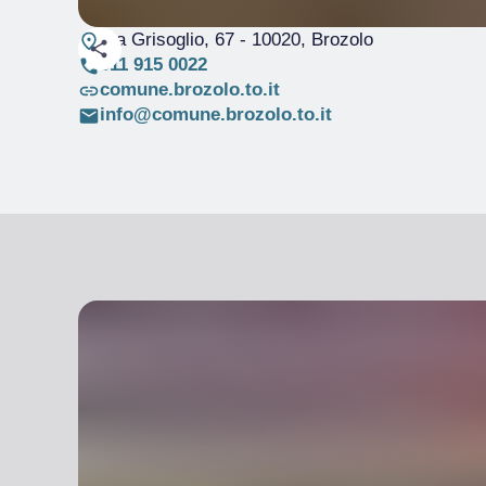
Via Grisoglio, 67
- 10020, Brozolo
011 915 0022
comune.brozolo.to.it
info@comune.brozolo.to.it