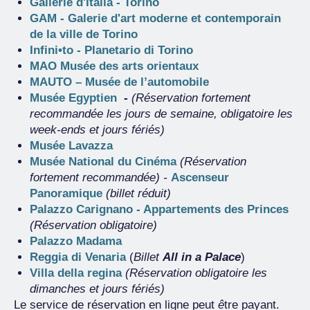
Gallerie d'Italia - Torino
GAM - Galerie d'art moderne et contemporain
de la ville de Torino
Infini•to - Planetario di Torino
MAO Musée des arts orientaux
MAUTO – Musée de l’automobile
Musée Egyptien
-
(Réservation fortement
recommandée les jours de semaine, obligatoire les
week-ends et jours fériés)
Musée Lavazza
Musée National du Cinéma
(Réservation
fortement recommandée) -
Ascenseur
Panoramique
(billet réduit)
Palazzo Carignano - Appartements des Princes
(Réservation obligatoire)
Palazzo Madama
Reggia di Venaria
(
Billet
All in a Palace
)
Villa della regina
(Réservation obligatoire les
dimanches et jours fériés)
Le service de réservation en ligne peut
ê
tre payant.