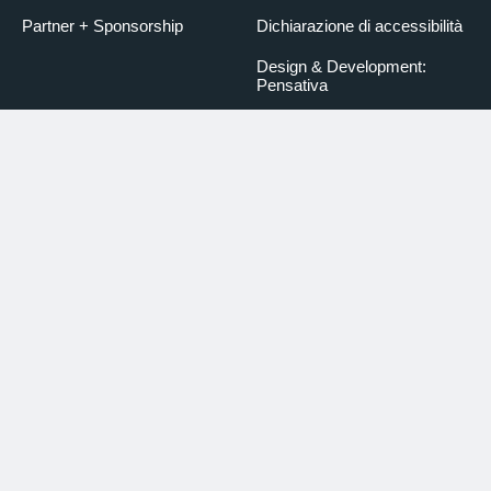
Partner + Sponsorship
Dichiarazione di accessibilità
Design & Development:
Pensativa
Credits foto
Informative sul trattamento
dei dati personali
Termini e condizioni generali
di acquisto
Armonia - Termini d’utilizzo
Cookie Policy
Modifica consenso Cookie
Chi siamo
Uffici del Turismo
Commenti e reclami