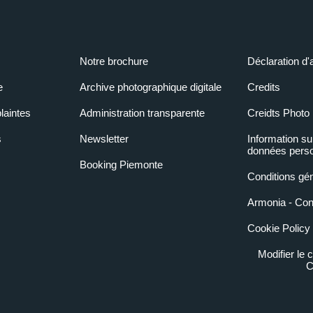
Notre brochure
Déclaration d'
e
Archive photographique digitale
Credits
laintes
Administration transparente
Creidts Photo
s
Newsletter
Information su
données perso
Booking Piemonte
Conditions gé
Armonia - Condi
Cookie Policy
Modifier le
C