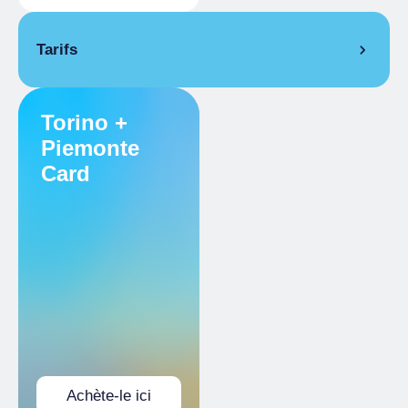
Tarifs
réduit
Torino +
Titulaires Torino+Piemonte Card
Piemonte
Card
Achète-le ici