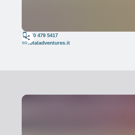
340 479 5417
totaladventures.it