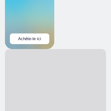
De 01/07/2026 à 01/09/2026
LUN
Fermé
MAR
10:30
11:30
15:30
MER
10:30
11:30
15:00
JEU
10:30
11:30
15:30
VEN
10:30
11:30
15:30
Achète-le ici
SAM
10:30
11:30
15:30
DIM
11:30
15:30