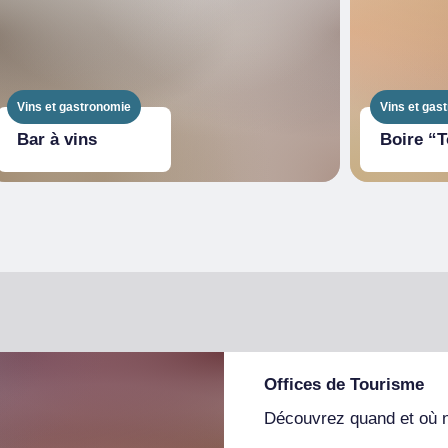
Vins et gastronomie
Vins et gas
Bar à vins
Boire “
Offices de Tourisme
Découvrez quand et où 