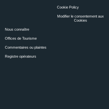
29 septembre 2025
Cookie Policy
15:30
– 17:30
Modifier le consentement aux
Des kilomètres de rues bordées d'arbres, une richesse dont peu
Cookies
de villes au monde peuvent s'enorgueillir. La tradition de
l'avenue bordée d'arbres trouve ses racines dans la Rome
Nous connaître
antique et, aujourd'hui encore, les plantes qui ont marqué
l'histoire sont utilisées, tout en tenant compte des temps
Offices de Tourisme
modernes. Itinéraire le long du Corso Vittorio Emanuele,
Racconigi, Lecce, France, jusqu'au parc de la Tesoriera.
Commentaires ou plaintes
PARC DU VALENTINO
10 novembre 2025
Registre opérateurs
15:30
– 17:30
Les couleurs automnales, le fleuve, le charme d'un parc
romantique à l'anglaise nous transportent dans une autre
dimension où la ville entoure un poumon vert et vital plein
d'histoire et de charme. Promenade de l'arc monumental du
Corso Vittorio au Borgo Medievale.