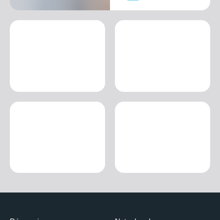
autres mais unies par la présence d'un bulbe !
ROSES, PARFUMS ET ARÔMES
7 mai 2025
15:30
– 17:30
« L'encyclopédie des roses est en constante évolution, de
nouvelles variétés sont introduites chaque année pour satisfaire
les goûts et les besoins de chacun, mais les roses anciennes et
les roses à parfum ont un charme inaltérable. Dans la partie
théorique, nous aborderons l'histoire et l'origine des roses
historiques et la manière dont elles ont été conservées jusqu'à
aujourd'hui ; dans la partie pratique, nous nous pencherons sur
la post-floraison et le traitement des maladies, ainsi que sur les
combinaisons avec des plantes aromatiques.
DE LA FLEUR À LA GRAINE, DE LA
GRAINE AU FRUIT
11 juin 2025
15:30
– 17:30
Dans la partie théorique, nous aborderons le cycle végétatif des
plantes et la manière d'assurer la production de semences ;
dans la partie pratique, nous verrons comment récolter et
conserver les semences et les fruits, ainsi que des essais