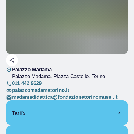
Palazzo Madama
Palazzo Madama, Piazza Castello
, Torino
011 442 9629
palazzomadamatorino.it
madamadidattica@fondazionetorinomusei.it
Tarifs
Billet complet
€ 10.00