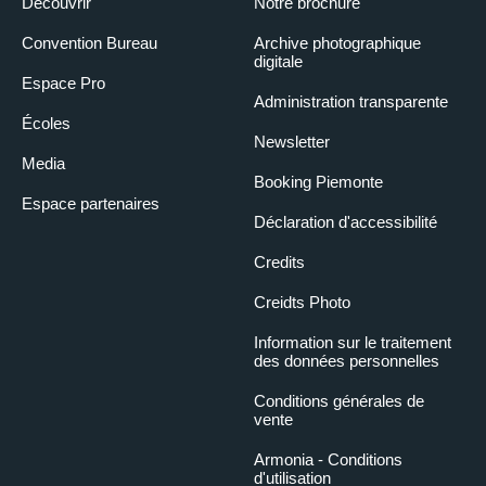
Découvrir
Notre brochure
pratiques de semis en pleine terre.
LUNGO PO
Convention Bureau
Archive photographique
14 avril 2025
digitale
Espace Pro
15:30
– 17:30
Administration transparente
Écoles
Le fleuve est naturellement un environnement privilégié pour la
Newsletter
croissance des arbres, et le contexte urbain permet d'apprécier
Media
des arbres très intéressants et inhabituels. Parcours de la
Booking Piemonte
Piazza Vittorio Veneto le long du Po Machiavelli jusqu'au parc
Michelotti.
Espace partenaires
Déclaration d'accessibilité
JARDINS ET PLACES DANS LE CENTRE
HISTORIQUE
Credits
26 mai 2025
Creidts Photo
15:30
– 17:30
Information sur le traitement
Aux XIXe et XXe siècles, de nombreux jardins du centre-ville ont
des données personnelles
été aménagés dans les styles italien, français et anglais. Arbres,
parterres et mobilier embellissent notre centre-ville, en partant
Conditions générales de
du jardin de la Sambuy et en arrivant sur la place Maria Teresa,
vente
en passant par le parterre Balbo et le jardin Cavour
AVENUES BORDÉES D'ARBRES ET PARC
Armonia - Conditions
TESORIERA
d'utilisation