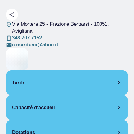
Via Mortera 25 - Frazione Bertassi
- 10051,
Avigliana
348 707 7152
c.maritano@alice.it
Tarifs
OUVERTURE
Capacité d'accueil
Saison unique
01/01-26/09
PIÈCES
Pièces
1
Chambre double pour une personne
Lits
2
Dotations