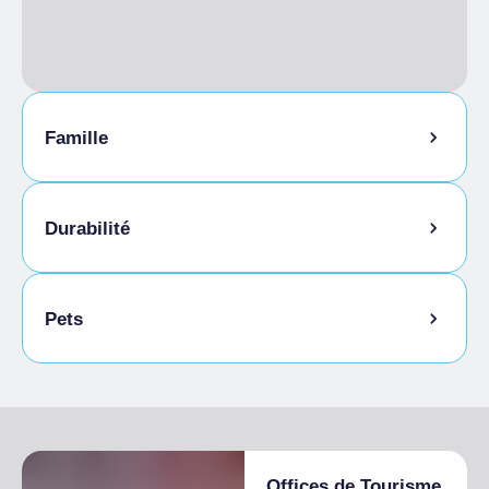
Famille
Garde d'enfants
Durabilité
Local à vélos
Pets
Animaux autorisés dans la chambre
Offices de Tourisme