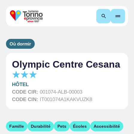
Recherche
Où dormir
Olympic Centre Cesana
HÔTEL
CODE CIR:
001074-ALB-00003
CODE CIN:
IT001074A1KAKVUZK8
Famille
Durabilité
Pets
Écoles
Accessibilité