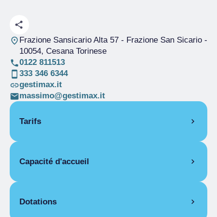
Frazione Sansicario Alta 57 - Frazione San Sicario
-
10054, Cesana Torinese
0122 811513
333 346 6344
gestimax.it
massimo@gestimax.it
Tarifs
OUVERTURE
Capacité d'accueil
Saison unique
01/01-08/03
Saison unique
01/06-30/09
Pièces
58
Saison unique
01/12-31/12
Lits
189
Dotations
DEMI-PENSION
Salles pour
6