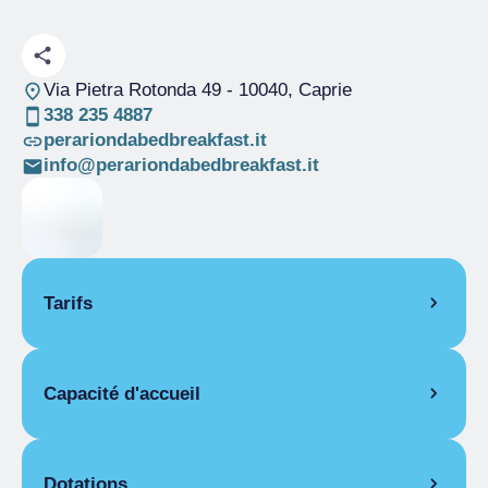
Via Pietra Rotonda 49
- 10040, Caprie
338 235 4887
perariondabedbreakfast.it
info@perariondabedbreakfast.it
Tarifs
OUVERTURE
Capacité d'accueil
Saison unique
08/04-31/12
PIÈCES
Pièces
2
Chambre pour une personne
Lits
4
Dotations