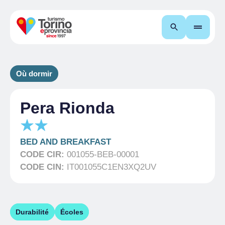
Recherche
Où dormir
Pera Rionda
BED AND BREAKFAST
CODE CIR:
001055-BEB-00001
CODE CIN:
IT001055C1EN3XQ2UV
Durabilité
Écoles