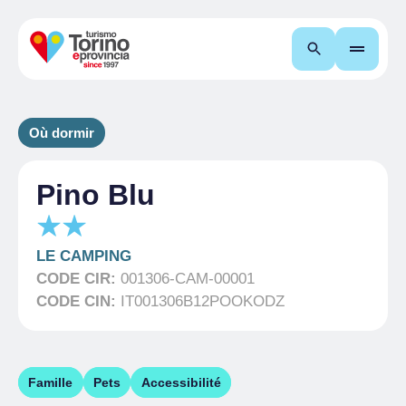
Recherche
Où dormir
Pino Blu
LE CAMPING
CODE CIR:
001306-CAM-00001
CODE CIN:
IT001306B12POOKODZ
Famille
Pets
Accessibilité