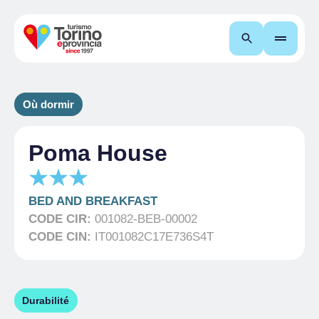
Recherche
Où dormir
Poma House
BED AND BREAKFAST
CODE CIR:
001082-BEB-00002
CODE CIN:
IT001082C17E736S4T
Durabilité