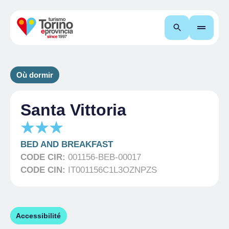
Recherche
Où dormir
Santa Vittoria
BED AND BREAKFAST
CODE CIR:
001156-BEB-00017
CODE CIN:
IT001156C1L3OZNPZS
Accessibilité