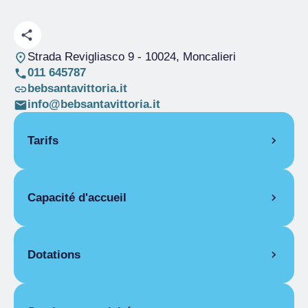
Strada Revigliasco 9
- 10024, Moncalieri
011 645787
bebsantavittoria.it
info@bebsantavittoria.it
Tarifs
OUVERTURE
Capacité d'accueil
Saison unique
01/01-31/12
PIÈCES
Pièces
3
Chambre pour une personne
Lits
5
Dotations
Saison unique
50,00 €
Salles pour
1
Chambre double pour une personne
handicapés
ÉQUIPEMENTS DES CHAMBRES
Saison unique
50,00 €