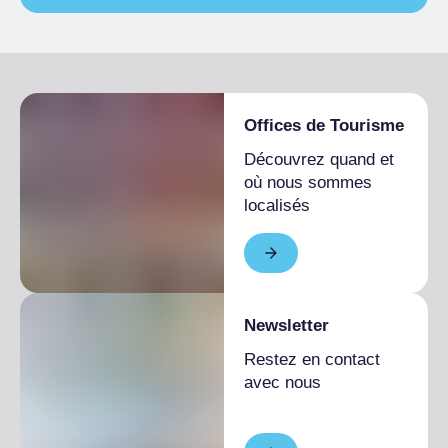
Petit déjeuner non inclus
Saison unique
De 120,00 € a
INFORMATIONS GÉNÉRALES
160,00 €
Véhicule nécessaire
Offices de Tourisme
Découvrez quand et
où nous sommes
localisés
Newsletter
Restez en contact
avec nous