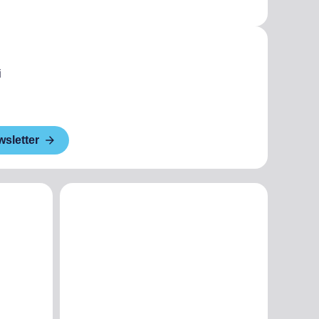
i
wsletter