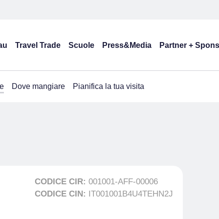
au
Travel Trade
Scuole
Press&Media
Partner + Spon
e
Dove mangiare
Pianifica la tua visita
CODICE CIR:
001001-AFF-00006
CODICE CIN:
IT001001B4U4TEHN2J