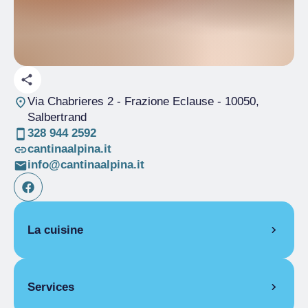
Via Chabrieres 2 - Frazione Eclause
- 10050,
Salbertrand
328 944 2592
cantinaalpina.it
info@cantinaalpina.it
La cuisine
CUISINE DE SAISON
Services
CUISINE KM0