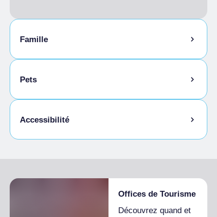
Famille
Menu enfants
Pets
Animaux admis
Accessibilité
Entrée entièrement accessible, sans
barrières architecturales ou accessible en
voiture
Offices de Tourisme
Salle/s avec possibilité de se déplacer en
fauteuil roulant et avec tables accessibles
Découvrez quand et