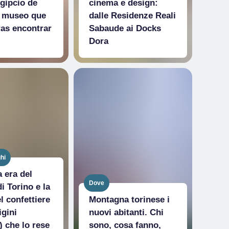
gipcio de
cinema e design:
l museo que
dalle Residenze Reali
as encontrar
Sabaude ai Docks
Dora
hi
 era del
Dove
i Torino e la
l confettiere
Montagna torinese i
igini
nuovi abitanti. Chi
) che lo rese
sono, cosa fanno,