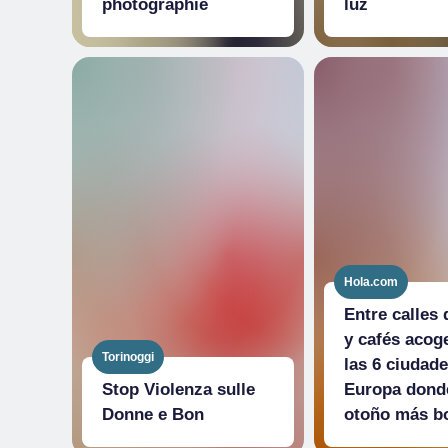
photographie
luz
Hola.com
Entre calles
y cafés acog
Torinoggi
las 6 ciudad
Stop Violenza sulle
Europa donde
Donne e Bon
otoño más b