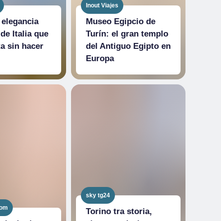
Inout Viajes
a elegancia
Museo Egipcio de
de Italia que
Turín: el gran templo
a sin hacer
del Antiguo Egipto en
Europa
sky tg24
com
Torino tra storia,