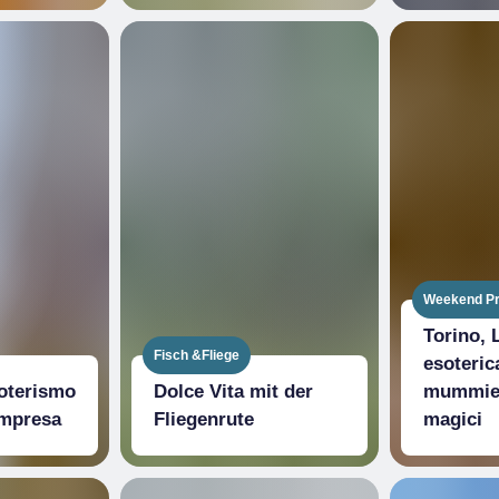
Weekend P
Torino, L
Fisch &Fliege
esoterica
soterismo
Dolce Vita mit der
mummie 
impresa
Fliegenrute
magici