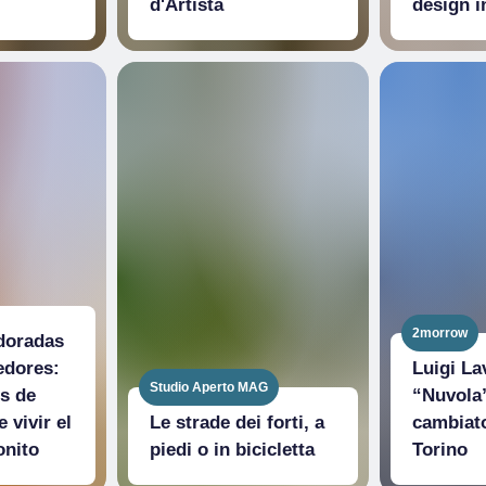
d'Artista
design i
2morrow
 doradas
edores:
Luigi La
Studio Aperto MAG
es de
“Nuvola
 vivir el
Le strade dei forti, a
cambiato 
onito
piedi o in bicicletta
Torino