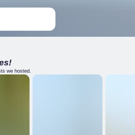
es!
sts we hosted.