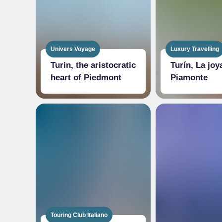
Univers Voyage
Luxury Travelling
Turin, the aristocratic
Turín, La joy
heart of Piedmont
Piamonte
Touring Club Italiano