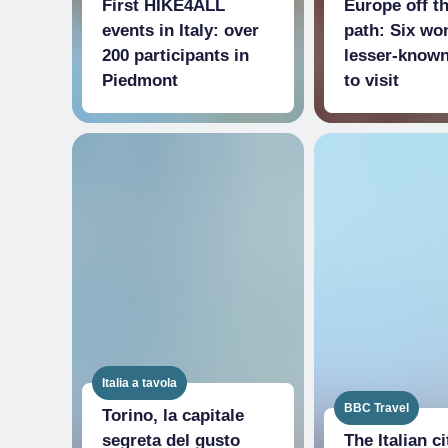
First HIKE4ALL
Europe off t
events in Italy: over
path: Six wo
200 participants in
lesser-known
Piedmont
to visit
Italia a tavola
BBC Travel
Torino, la capitale
segreta del gusto
The Italian c