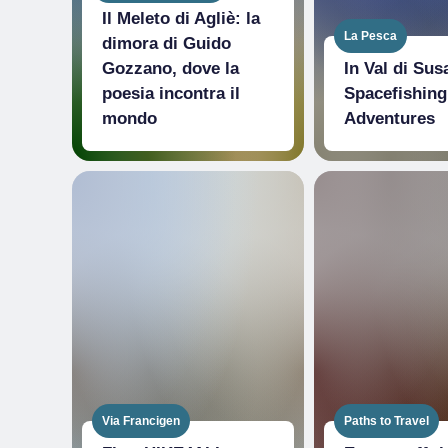
Il Meleto di Agliè: la
La Pesca
dimora di Guido
Gozzano, dove la
In Val di Sus
poesia incontra il
Spacefishing
mondo
Adventures
Via Francigen
Paths to Travel