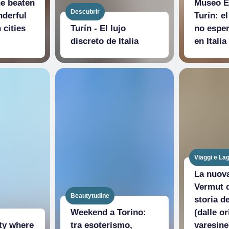
he beaten
Museo E
Descubrir
nderful
Turín: e
 cities
Turín - El lujo
no esper
discreto de Italia
en Italia
Viaggi e Lag
La nuova
Vermut d
Beautytudine
storia de
Weekend a Torino:
(dalle or
ity where
tra esoterismo,
varesine