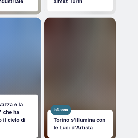
ndustriale
aimez Turin
vazza e la
ioDonna
” che ha
il cielo di
Torino s’illumina con
le Luci d’Artista