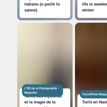
italiano (e pochi lo
life is sweete
sanno)
winter
L'Œil de la Photographie
Magazine
TravelPhoto Maga
Turin, ses mystères
et la magie de la
Turín en Nav