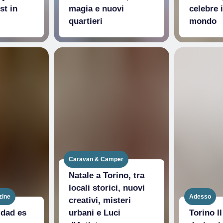
st in
magia e nuovi
celebre i
quartieri
mondo
Caravan & Camper
Natale a Torino, tra
locali storici, nuovi
zine
Adesso
creativi, misteri
idad es
urbani e Luci
Torino Il