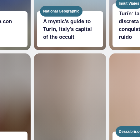
Inout Viajes
National Geographic
Turín: l
a con
A mystic's guide to
discreta 
Turin, Italy's capital
conquist
of the occult
ruido
Descubrir.