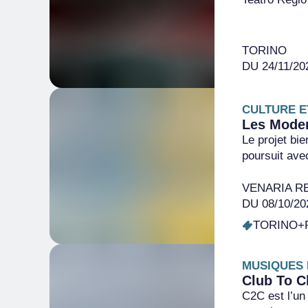
TORINO
DU 24/11/20
CULTURE E
Les Moder
Le projet bie
poursuit ave
VENARIA R
DU 08/10/20
TORINO+
MUSIQUES 
Club To C
C2C est l’un