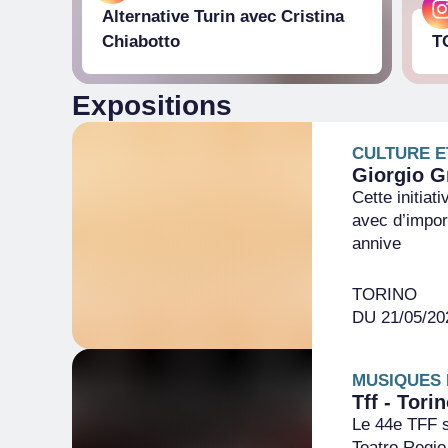
Alternative Turin avec Cristina
Chiabotto
T
Expositions
CULTURE E
Giorgio G
Cette initiat
avec d’import
annive
TORINO
DU 21/05/20
MUSIQUES 
Tff - Tori
Le 44e TFF s
Teatro Regio