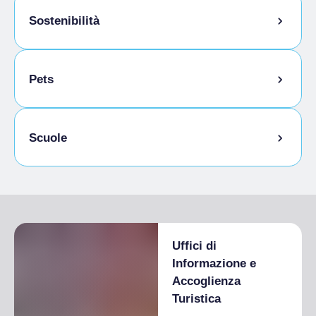
Sostenibilità
Locale ricovero bici
Pets
Animali ammessi al guinzaglio
Scuole
Animali ammessi in camera
Studenti ammessi
Uffici di
Informazione e
Accoglienza
Turistica