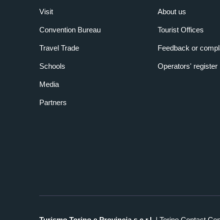
Visit
About us
Convention Bureau
Tourist Offices
Travel Trade
Feedback or compl
Schools
Operators' register
Media
Partners
Turismo Torino e Provincia s.c.r.l.
| Torino Contact Ce