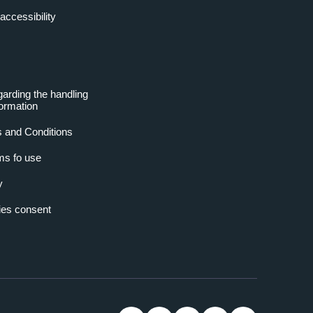
accessibility
garding the handling
formation
 and Conditions
ms fo use
y
es consent