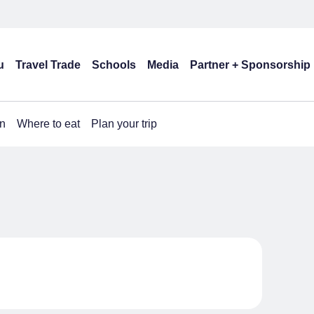
u
Travel Trade
Schools
Media
Partner + Sponsorship
n
Where to eat
Plan your trip