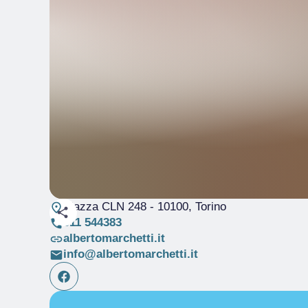
Piazza CLN 248
- 10100, Torino
011 544383
albertomarchetti.it
info@albertomarchetti.it