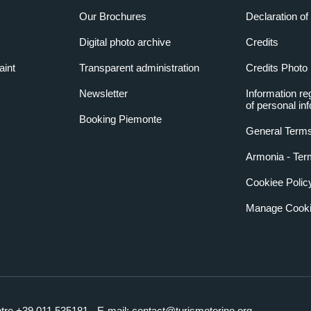
Our Brochures
Declaration of 
Digital photo archive
Credits
aint
Transparent administration
Credits Photo
Newsletter
Information re
of personal in
Booking Piemonte
General Terms
Armonia - Ter
Cookiee Polic
Manage Cooki
ntre +39.011.535181 - E-mail:
contact@turismotorino.org