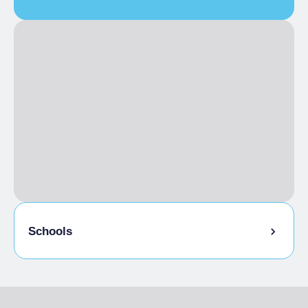
Full Ticket
€ 10.00
Reduced
€ 6.00
Kids under 12
Schools
Packed lunch
Educational workshop