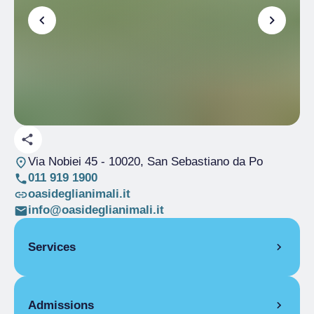
Via Nobiei 45
- 10020, San Sebastiano da Po
011 919 1900
oasideglianimali.it
info@oasideglianimali.it
Services
Parking
Admissions
Refreshment Point