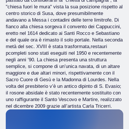
passato da considerarsi la "chiesa di campagna", la
"chiesa fuori le mura" vista la sua posizione rispetto al
centro storico di Susa, dove presumibilmente
andavano a Messa i contadini delle terre limitrofe. Di
fianco alla chiesa sorgeva il convento dei Cappuccini,
eretto nel 1614 dedicato ai Santi Rocco e Sebastiano
e del quale ora è rimasto il solo portale. Nella seconda
metà del sec. XVIII è stata trasformata,restauri
pcompleti sono stati eseguiti nel 1950 e recentemente
negli anni ’90. La chiesa presenta una struttura
semplice, si compone di un’unica navata, di un altare
maggiore e due altari minori, rispettivamente con il
Sacro Cuore di Gesù e la Madonna di Lourdes. Nella
volta del presbiterio v’è un antico dipinto di S. Evasio;
il rosone absidale è stato recentemente sostituito con
uno raffigurante il Santo Vescovo e Martire, realizzato
nel dicembre 2009 grazie all’artista Carla Tricerri.