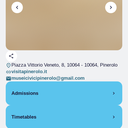
Piazza Vittorio Veneto, 8, 10064
- 10064, Pinerolo
visitapinerolo.it
museicivicipinerolo@gmail.com
Admissions
Free
Timetables