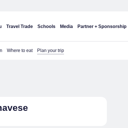
u
Travel Trade
Schools
Media
Partner + Sponsorship
n
Where to eat
Plan your trip
navese