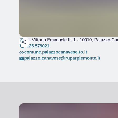
Via Vittorio Emanuele II, 1
- 10010, Palazzo Ca
0125 579021
comune.palazzocanavese.to.it
palazzo.canavese@ruparpiemonte.it