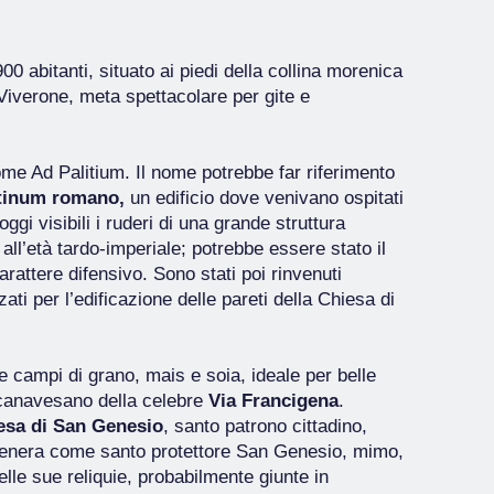
0 abitanti, situato ai piedi della collina morenica
 Viverone, meta spettacolare per gite e
 come Ad Palitium. Il nome potrebbe far riferimento
tinum romano,
un edificio dove venivano ospitati
oggi visibili i ruderi di una grande struttura
all’età tardo-imperiale; potrebbe essere stato il
attere difensivo. Sono stati poi rinvenuti
zati per l’edificazione delle pareti della Chiesa di
 e campi di grano, mais e soia, ideale per belle
 canavesano della celebre
Via Francigena
.
esa di San Genesio
, santo patrono cittadino,
 venera come santo protettore San Genesio, mimo,
elle sue reliquie, probabilmente giunte in