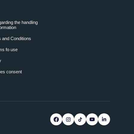
garding the handling
formation
 and Conditions
ms fo use
y
es consent