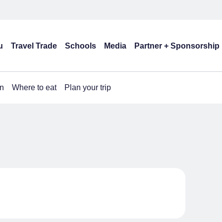
u
Travel Trade
Schools
Media
Partner + Sponsorship
n
Where to eat
Plan your trip