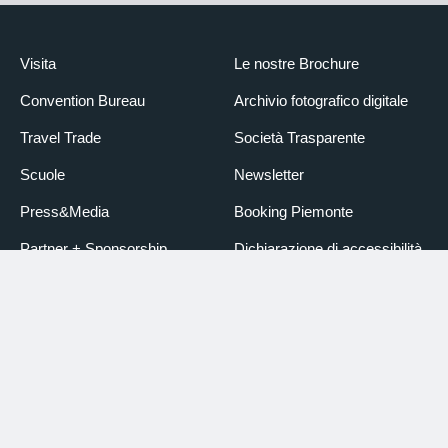
Visita
Le nostre Brochure
Convention Bureau
Archivio fotografico digitale
Travel Trade
Società Trasparente
Scuole
Newsletter
Press&Media
Booking Piemonte
Partner + Sponsorship
Dichiarazione di accessibilità
Design & Development:
Pensativa
Credits foto
Informative sul trattamento
dei dati personali
Termini e condizioni generali
di acquisto