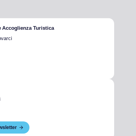
e Accoglienza Turistica
ovarci
i
wsletter