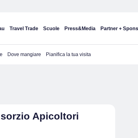
au
Travel Trade
Scuole
Press&Media
Partner + Spon
e
Dove mangiare
Pianifica la tua visita
sorzio Apicoltori