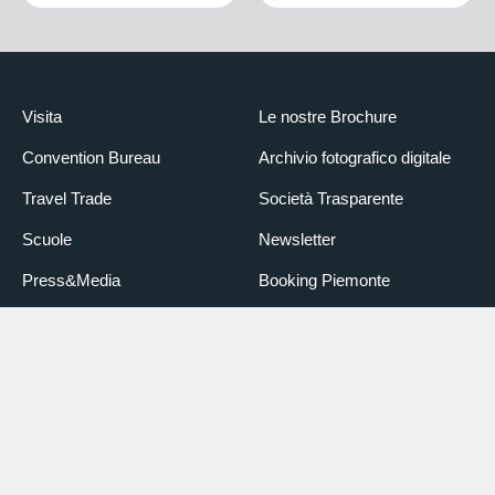
Visita
Le nostre Brochure
Convention Bureau
Archivio fotografico digitale
Travel Trade
Società Trasparente
Scuole
Newsletter
Press&Media
Booking Piemonte
Partner + Sponsorship
Dichiarazione di accessibilità
Design & Development:
Pensativa
Credits foto
Informative sul trattamento
dei dati personali