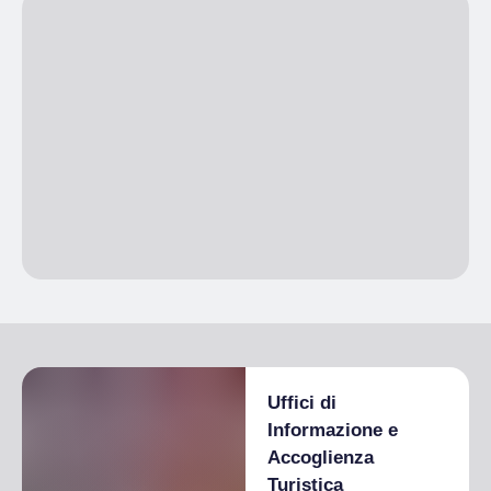
telemark
freeride
sci alpino
snowboard
Uffici di
Informazione e
Accoglienza
Turistica