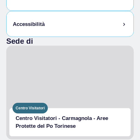
Animali Ammessi
Accessibilità
al guinzaglio,
Sede di
Attività/servizi per non udenti
Accessibilità fisica
Servizi igienici
Centro Visitatori
Centro Visitatori - Carmagnola - Aree
Protette del Po Torinese