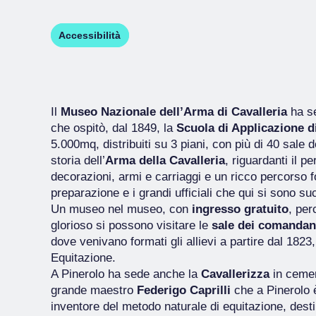
Accessibilità
Il
Museo Nazionale dell’Arma di Cavalleria
ha se
che ospitò, dal 1849, la
Scuola di Applicazione di
5.000mq, distribuiti su 3 piani, con più di 40 sale
storia dell’
Arma della Cavalleria
, riguardanti il p
decorazioni, armi e carriaggi e un ricco percorso 
preparazione e i grandi ufficiali che qui si sono su
Un museo nel museo, con
ingresso gratuito
, per
glorioso si possono visitare le
sale dei comandan
dove venivano formati gli allievi a partire dal 1823
Equitazione.
A Pinerolo ha sede anche la
Cavallerizza
in cemen
grande maestro
Federigo Caprilli
che a Pinerolo è 
inventore del metodo naturale di equitazione, desti