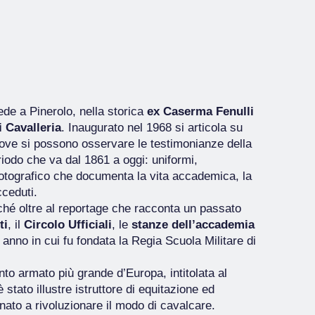
de a Pinerolo, nella storica
ex Caserma Fenulli
 Cavalleria
. Inaugurato nel 1968 si articola su
 dove si possono osservare le testimonianze della
eriodo che va dal 1861 a oggi: uniformi,
fotografico che documenta la vita accademica, la
cceduti.
ché oltre al reportage che racconta un passato
ti
, il
Circolo Ufficiali
, le
stanze dell’accademia
, anno in cui fu fondata la Regia Scuola Militare di
to armato più grande d’Europa, intitolata al
stato illustre istruttore di equitazione ed
nato a rivoluzionare il modo di cavalcare.