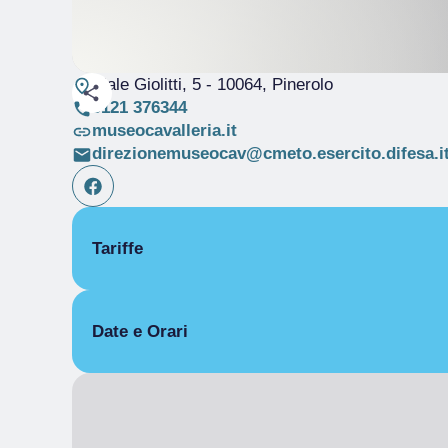
Viale Giolitti, 5
- 10064, Pinerolo
0121 376344
museocavalleria.it
direzionemuseocav@cmeto.esercito.difesa.i
Tariffe
Gratuito
Date e Orari
APERTURA SETTIMANALE
LUN
Chiuso
MAR
09:00
– 12:00
13:30
– 16:30