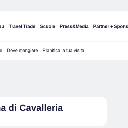
au
Travel Trade
Scuole
Press&Media
Partner + Spon
e
Dove mangiare
Pianifica la tua visita
a di Cavalleria