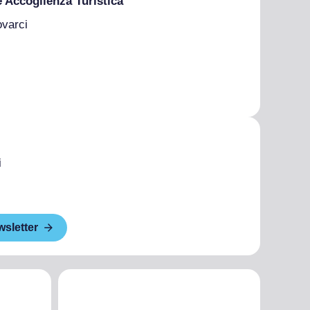
e Accoglienza Turistica
ovarci
i
wsletter