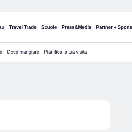
au
Travel Trade
Scuole
Press&Media
Partner + Spon
e
Dove mangiare
Pianifica la tua visita