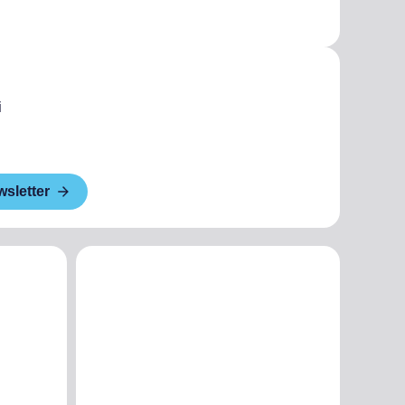
i
wsletter