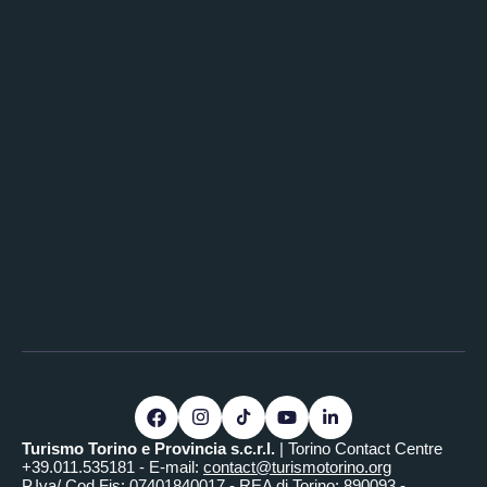
Turismo Torino e Provincia s.c.r.l.
| Torino Contact Centre
+39.011.535181 - E-mail:
contact@turismotorino.org
P.Iva/ Cod.Fis: 07401840017 - REA di Torino: 890093 -