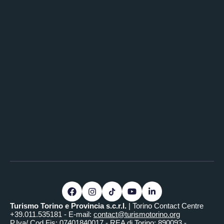
Turismo Torino e Provincia s.c.r.l.
| Torino Contact Centre
+39.011.535181 - E-mail:
contact@turismotorino.org
P.Iva/ Cod.Fis: 07401840017 - REA di Torino: 890093 -