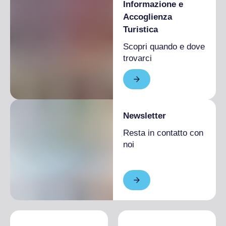
stradali o artigianato folkloristico, Bottega
Informazione e
Ranzini li trasforma in qualcosa di sofisticato
Accoglienza
da aggiungere alle nostre case.
Turistica
Scopri quando e dove
trovarci
Newsletter
Resta in contatto con
noi