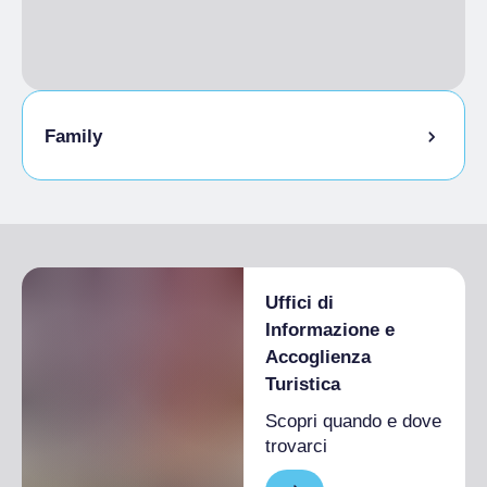
Family
Area gioco bimbi
All’interno dell’area giochi è attivo il servizio di
“baby parking” assistito, gratuito per un’ora e
Uffici di
mezza, dedicato ai bambini in età compresa
tra i 3 e 10 anni.
Informazione e
Accoglienza
Turistica
Scopri quando e dove
trovarci